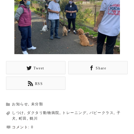
Tweet
Share
RSS
お知らせ
,
未分類
しつけ
,
ダクタリ動物病院
,
トレーニング
,
パピークラス
,
子
犬
,
町田
,
鶴川
コメント:
0