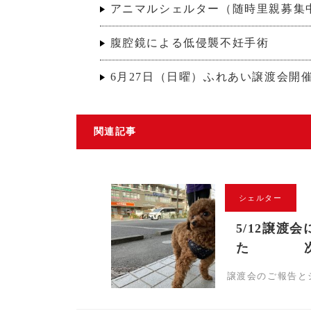
アニマルシェルター（随時里親募集
腹腔鏡による低侵襲不妊手術
6月27日（日曜）ふれあい譲渡会開
関連記事
シェルター
5/12譲渡
た 次回は
譲渡会のご報告とシ