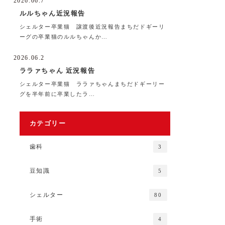
2026.06.7
ルルちゃん近況報告
シェルター卒業猫 譲渡後近況報告まちだドギーリ
ーグの卒業猫のルルちゃんか…
2026.06.2
ララァちゃん 近況報告
シェルター卒業猫 ララァちゃんまちだドギーリー
グを半年前に卒業したラ…
カテゴリー
歯科
3
豆知識
5
シェルター
80
手術
4