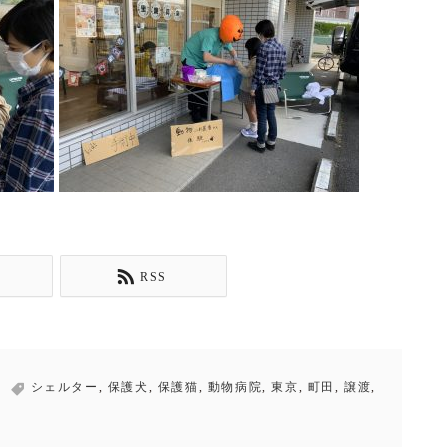
RSS
シェルター
,
保護犬
,
保護猫
,
動物病院
,
東京
,
町田
,
譲渡
,