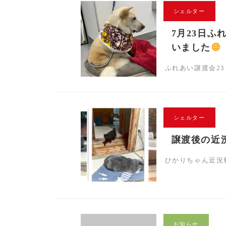
シェルター
7月23日
いました
ふれあい譲渡会23
シェルター
譲渡後の近
ひかりちゃん近況
お知らせ