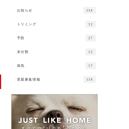
お知らせ
134
トリミング
12
予防
27
未分類
12
病気
17
里親募集情報
119